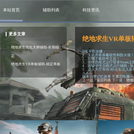
本站首页
辅助列表
科技资讯
更多文章
绝地求生VR单板
绝地求生优化大师辅助-长期稳
MK开启步骤：
1…关闭所有杀毒软件和防火墙
定
2…官网下载软件之后！
3…管理员模式运行登录Steam
绝地求生VR单板辅助-稳定单板
4…右键管理员模式运行辅助 - 输
5…进入大厅等待5秒左右注入菜单
⚠️⚠️⚠️
版本自带记忆效果 不重启电脑一
上一篇：
返回列表
下一篇：
绝地