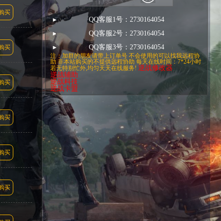
购买
QQ客服1号：2730164054
QQ客服2号：2730164054
QQ客服3号：2730164054
购买
注：加群的朋友请带上订单号 不会使用的可以找我远程协
助 非本站购买的不提供远程协助 每天在线时间：7*24小时
逆战修改器
若无特别忙外,均匀天天在线服务!
逆战辅助
逆战科技
购买
逆战卡盟
购买
购买
购买