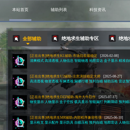
本站首页
辅助列表
科技资讯
绝地求生辅助专区
绝地
全部辅助
[正在出售]绝地求生KL辅助-市场目前最稳定
[2026-02-08]
清爽模式 高清透视 人物信息 智能物透 地图雷达 盒子显示 精准自
[正在出售]绝地求生U2辅助-注意演技稳定大师
[2025-08-27]
高清透视 物资透视 车辆透视 漏哪打哪 预判自瞄 辅助压枪 雷达预
[正在出售]绝地求生DZZ辅助-海外大牛巨作
[2025-07-17]
物资显示 人物显示 盒子空投 载具显示 智能漏打 判断障碍 预判瞄准 Sh
[正在出售]绝地求生MR辅助-内部程序兼容性强
[2025-06-10]
显示枪支 显示配件 显示防具 自瞄压枪 预判自瞄 地图雷达 人物信