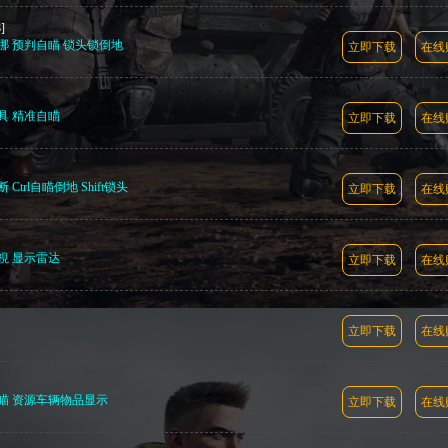
]
哪 预判自瞄 锁头锁倒地
立即下载
在线
具 精准自瞄
立即下载
在线
rl自瞄倒地 Shift锁头
立即下载
在线
視 显示雷达
立即下载
在线
立即下载
在线
自瞄 资源车辆物品显示
立即下载
在线