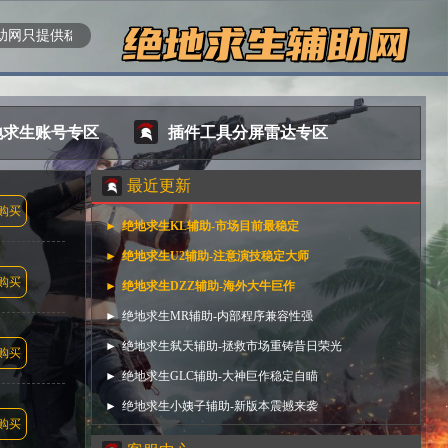
提供稳定安全防封的产品，非本站购卡的绝地求生外挂不提供任何帮助
地求生账号专区
插件工具分屏雷达专区
最近更新
购买
绝地求生KL辅助-市场目前最稳定
绝地求生U2辅助-注意演技稳定大师
购买
绝地求生DZZ辅助-海外大牛巨作
绝地求生MR辅助-内部程序兼容性强
绝地求生弑天辅助-拯救市场重铸昔日荣光
购买
绝地求生GLC辅助-大神巨作稳定自瞄
绝地求生小姨子辅助-新版本震撼来袭
购买