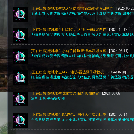
[正在出售]绝地求生弑天辅助-拯救市场重铸昔日荣光
[2025-05-28
全新上市 人物透视 物品透视 血条显示 盒子透视 车辆透视 漏哪打
[正在出售]绝地求生GLC辅助-大神巨作稳定自瞄
[2024-10-17]
人物透视 物品透视 敌人观战 敌人血量 敌人距离 地图雷达 车辆载
[正在出售]绝地求生小姨子辅助-新版本震撼来袭
[2024-06-11]
人物透视 物资透视 预判自瞄 自瞄按键 被瞄提醒 漏哪打哪 掩体判断 Ct
[正在出售]绝地求生MYC辅助-雷达微子秒扳机
[2024-06-10]
精准自瞄 自瞄速度 高清透视 人物信息 骨骼透視 车辆透視 物品透
[正在出售]绝地求生优化大师辅助-长期稳定
[2024-06-06]
除草 上色 午后等功能
[正在出售]绝地求生RAP辅助-国外大牛实力巨作
[2024-05-14]
高清透视 精准自瞄 无后座 地图雷达 被瞄准射线 掩体检测 开镜