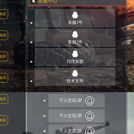
客服中心
购买
客服1号
购买
客服2号
购买
代理加盟
购买
技术支持
购买
千人交流1群
千人交流2群
购买
千人交流2群