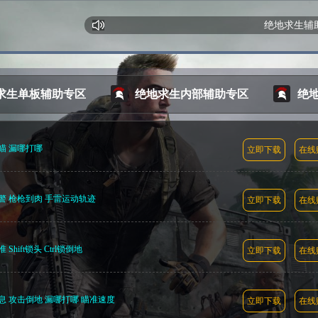
绝地求生辅助网只
求生单板辅助专区
绝地求生内部辅助专区
绝
瞄 漏哪打哪
立即下载
在线
警 枪枪到肉 手雷运动轨迹
立即下载
在线
ift锁头 Ctrl锁倒地
立即下载
在线
息 攻击倒地 漏哪打哪 瞄准速度
立即下载
在线