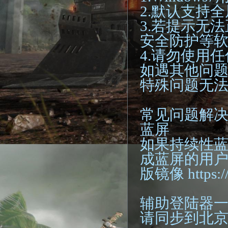
2.默认支持
3.若提示无
安全防护等
4.请勿使用
如遇其他问题
特殊问题无法
常见问题解
蓝屏
如果持续性蓝
成蓝屏的用户
版镜像 https://n
辅助登陆器
请同步到北