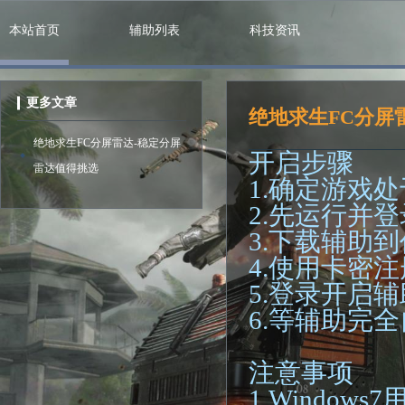
本站首页
辅助列表
科技资讯
更多文章
绝地求生FC分屏
绝地求生FC分屏雷达-稳定分屏
开启步骤
雷达值得挑选
1.确定游戏
2.先运行并登
3.下载辅助
4.使用卡密
5.登录开启辅
6.等辅助完
注意事项
1.Window